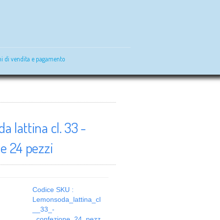
i di vendita e pagamento
 lattina cl. 33 -
e 24 pezzi
Codice SKU :
Lemonsoda_lattina_cl
__33_-
_confezione_24_pezz