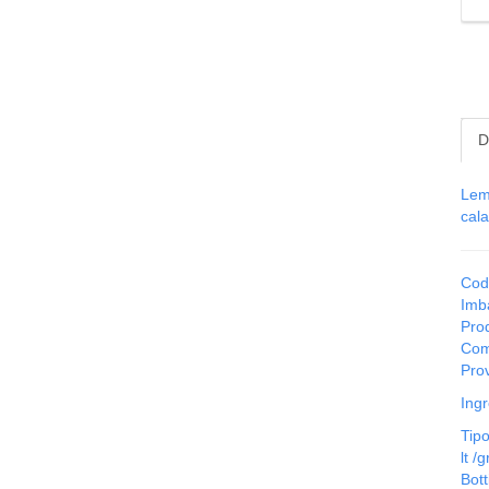
D
Lem
cala
Cod
Imba
Prod
Com
Prov
Ingr
Tipo
lt /g
Bott