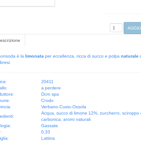
escrizione
onsoda è la
limonata
per eccellenza, ricca di succo e polpa
naturale
d
bresi.
ice:
20411
llo:
a perdere
uttore:
Dcm spa
une:
Crodo
incia:
Verbano-Cusio-Ossola
Acqua, succo di limone 12%, zuccherro, sciroppo di
edienti:
carbonica, aromi naturali
logia:
Gassate
r:
0,33
iglia:
Lattina