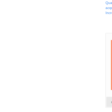
Qua
acqu
Inc