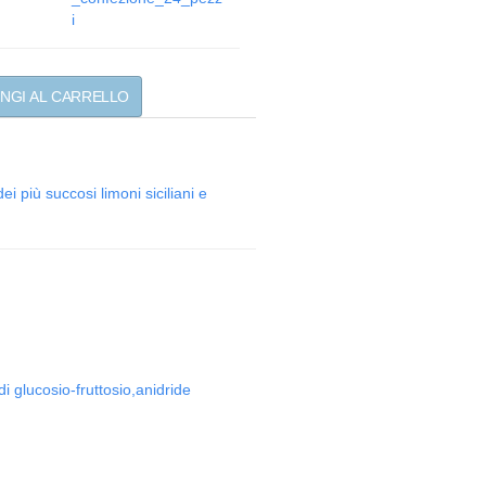
i
ei più succosi limoni siciliani e
 glucosio-fruttosio,anidride