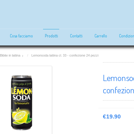
Cosa facciamo
Prodotti
Contatti
Carrello
Condizion
Bibite in lattina
Lemonsoda lattina cl. 33 - confezione 24 pezzi
Lemonsoda
confezion
€19.90