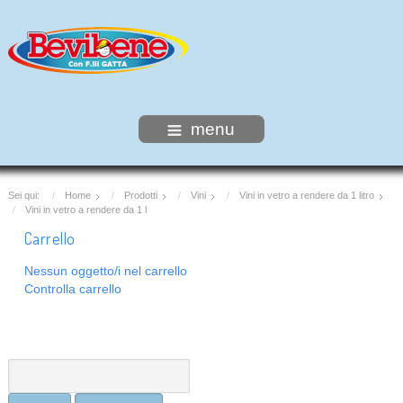
menu
Sei qui:
Home
Prodotti
Vini
Vini in vetro a rendere da 1 litro
Vini in vetro a rendere da 1 l
Carrello
Nessun oggetto/i nel carrello
Controlla carrello